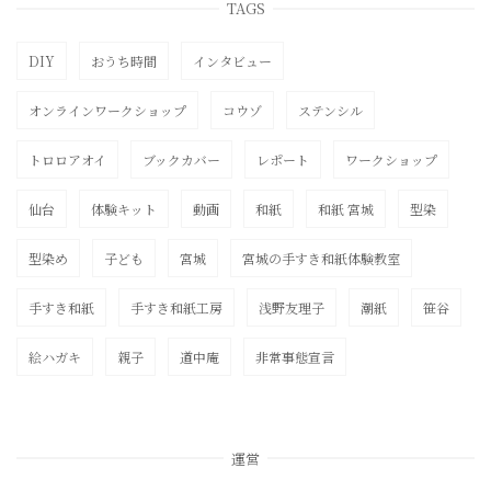
TAGS
DIY
おうち時間
インタビュー
オンラインワークショップ
コウゾ
ステンシル
トロロアオイ
ブックカバー
レポート
ワークショップ
仙台
体験キット
動画
和紙
和紙 宮城
型染
型染め
子ども
宮城
宮城の手すき和紙体験教室
手すき和紙
手すき和紙工房
浅野友理子
潮紙
笹谷
絵ハガキ
親子
道中庵
非常事態宣言
運営