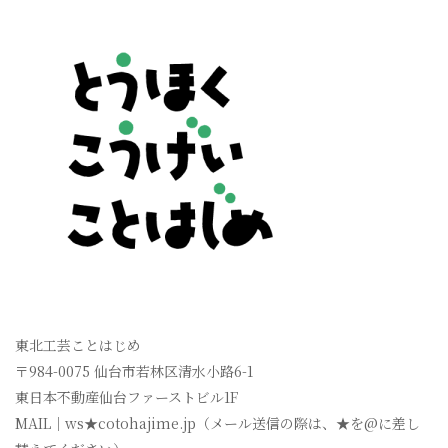
東北工芸ことはじめ
〒984-0075 仙台市若林区清水小路6-1
東日本不動産仙台ファーストビル1F
MAIL｜ws★cotohajime.jp（メール送信の際は、★を@に差し