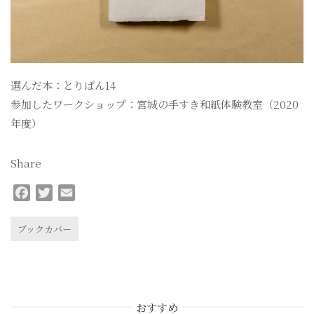
選んだ本：とりぱん14
参加したワークショップ：宮城の手すき和紙体験教室（2020
年度）
Share
F
T
E
a
w
m
c
i
a
ブックカバー
e
t
i
b
t
l
o
e
o
r
おすすめ
k