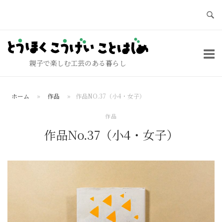
コ
ン
テ
ホ
ン
ー
ツ
親子で楽しむ工芸のある暮らし
ム
へ
ス
ホーム
»
作品
»
作品NO.37（小4・女子）
キ
ッ
作品
プ
作品No.37（小4・女子）