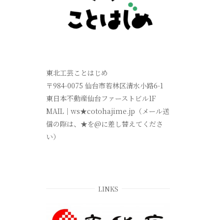
東北工芸ことはじめ
〒984-0075 仙台市若林区清水小路6-1
東日本不動産仙台ファーストビル1F
MAIL｜ws★cotohajime.jp（メール送
信の際は、★を@に差し替えてくださ
い）
LINKS