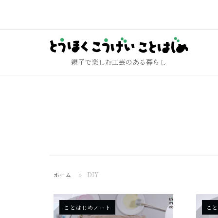
コ
ン
テ
ホ
ン
ー
ツ
親子で楽しむ工芸のある暮らし
ム
へ
ス
キ
ッ
プ
ホーム
»
DIY
ことはじめノート
こ