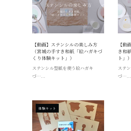
【動画】ステンシルの楽しみ方
【動
（宮城の手すき和紙「絵ハガキづ
き和
くり体験キット」）
ト」
ステンシル型紙を使う絵ハガキ
ステン
づ…...
づ…..
体験キット