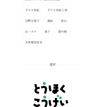
手すき和紙
手すき和紙工房
浅野友理子
潮紙
笹谷
絵ハガキ
親子
道中庵
非常事態宣言
運営