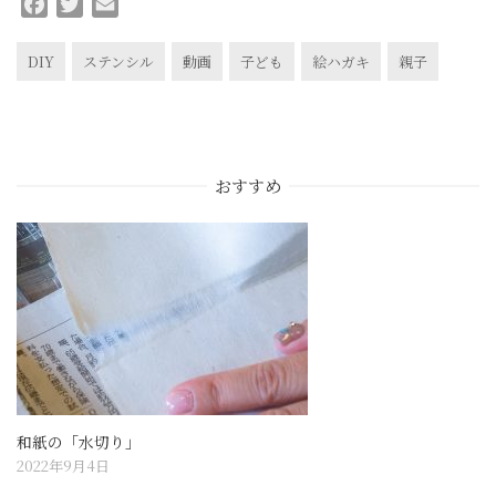
F
T
E
a
w
m
c
i
a
DIY
ステンシル
動画
子ども
絵ハガキ
親子
e
t
i
b
t
l
o
e
o
r
おすすめ
k
和紙の「水切り」
2022年9月4日