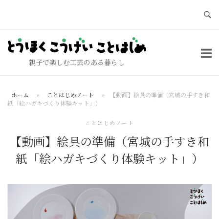
コ
ン
テ
ホ
ン
ー
ツ
親子で楽しむ工芸のある暮らし
ム
へ
ス
ホーム
»
ことはじめノート
»
【動画】絵具の準備（宮城の手すき和
キ
紙「絵ハガキづくり体験キット」）
ッ
ことはじめノート
プ
【動画】絵具の準備（宮城の手すき和
紙「絵ハガキづくり体験キット」）