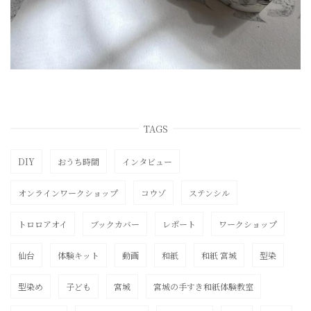
TAGS
DIY
おうち時間
インタビュー
オンラインワークショップ
コウゾ
ステンシル
トロロアオイ
ブックカバー
レポート
ワークショップ
仙台
体験キット
動画
和紙
和紙 宮城
型染
型染め
子ども
宮城
宮城の手すき和紙体験教室