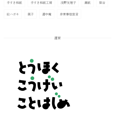
手すき和紙
手すき和紙工房
浅野友理子
潮紙
笹谷
絵ハガキ
親子
道中庵
非常事態宣言
運営