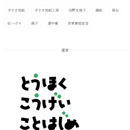
手すき和紙
手すき和紙工房
浅野友理子
潮紙
笹谷
絵ハガキ
親子
道中庵
非常事態宣言
運営