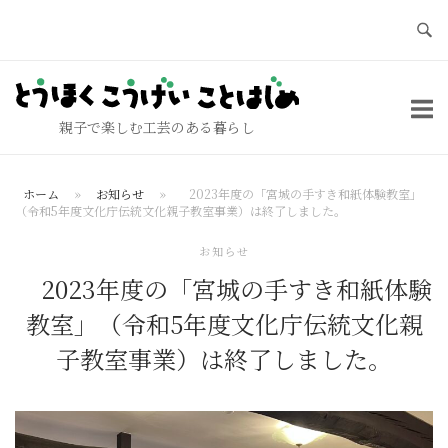
コ
ン
テ
ホ
ン
ー
ツ
親子で楽しむ工芸のある暮らし
ム
へ
ス
ホーム
»
お知らせ
»
2023年度の「宮城の手すき和紙体験教室」
キ
（令和5年度文化庁伝統文化親子教室事業）は終了しました。
ッ
お知らせ
プ
2023年度の「宮城の手すき和紙体験
教室」（令和5年度文化庁伝統文化親
子教室事業）は終了しました。