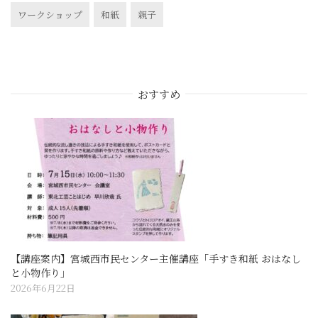
c
i
a
ワークショップ
和紙
親子
e
t
i
b
t
l
o
e
o
r
おすすめ
k
【講座案内】宮城西市民センター主催講座「手すき和紙 おはなし
と小物作り」
2026年6月22日